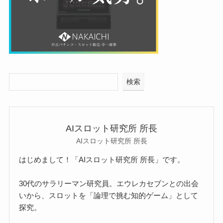
検索
AIスロット研究所 所長
AIスロット研究所 所長
はじめまして！「AIスロット研究所 所長」です。
30代のサラリーマン研究員。エウレカセブンとの出会
いから、スロットを「論理で挑む知的ゲーム」として
探究。