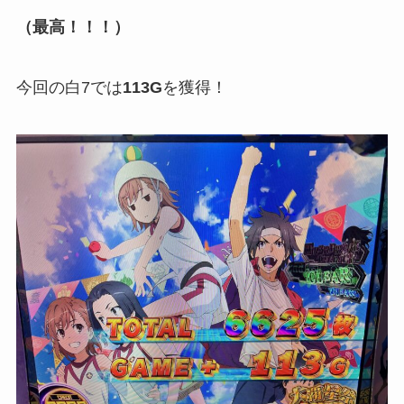
（最高！！！）
今回の白7では
113G
を獲得！