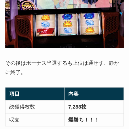
その後はボーナス当選するも上位は通せず、静か
に終了。
項目
内容
総獲得枚数
7,288枚
収支
爆勝ち！！！