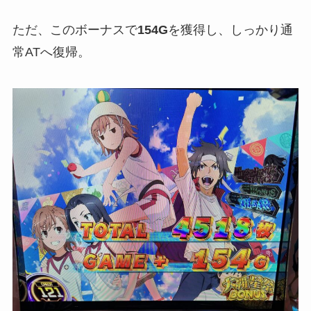
ただ、このボーナスで
154G
を獲得し、しっかり通
常ATへ復帰。